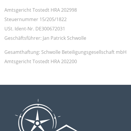
Amtsgericht Tostedt HRA 202998
Steuernummer 15/205/1822
USt. Ident-Nr. DE300672031
Geschäftsführer: Jan Patrick Schwolle
Gesamthaftung: Schwolle Beteiligungsgesellschaft mbH
Amtsgericht Tostedt HRA 202200